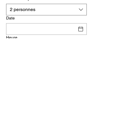
2 personnes
Date
Heure
Le Relais Gascon 6, rue des Abbesses :
01 42 58 58 22
Le Relais Gascon 13, rue Jospeph de
Maistre : 01 42 52 11 11